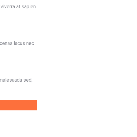
viverra at sapien.
ecenas lacus nec
n malesuada sed,