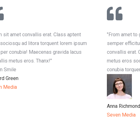
m sit amet convallis erat. Class aptent
"From amet to g
i sociosqu ad litora torquent lorem ipsum
semper efficitu
 per conubia! Maecenas gravida lacus
convallis erat. 
llis metus eros. Thanx!"
metus eros soc
conubia torque
rd Green
n Media
Anna Richmon
Seven Media