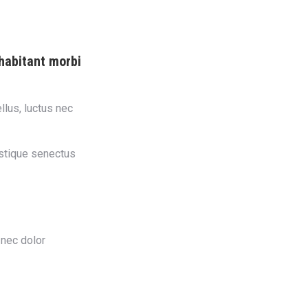
Inicio
Acerca De
Productos
Servicios
Cad
 habitant morbi
llus, luctus nec
istique senectus
 nec dolor