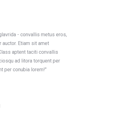
lavrida - convallis metus eros,
r auctor. Etiam sit amet
Class aptent taciti convallis
iosqu ad litora torquent per
nt per conubia lorem!"
d